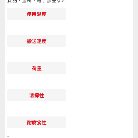
食品・金属・電子部品など
使用温度
-
搬送速度
-
荷重
-
清掃性
-
耐腐食性
-